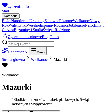
zyczenia.info
Start
Kategorie
Boże Narodzenie
Urodziny
Zabawne
Pikantne
Wielkanoc
Nowy
Rok
Walentynki
Weselne
Imieniny
Rocznica
Jubileusze
Narodziny i
Chrzest
Egzaminy i Studia
Święta Rodzinne
Życzenia imieninowe
Blog
O nas
Generator AI
Menu
Strona główna
Wielkanoc
Mazurki
Wielkanoc
Mazurki
"
Słodkich mazurków i babek piaskowych, Świąt
radosnych i wyjątkowych.
"