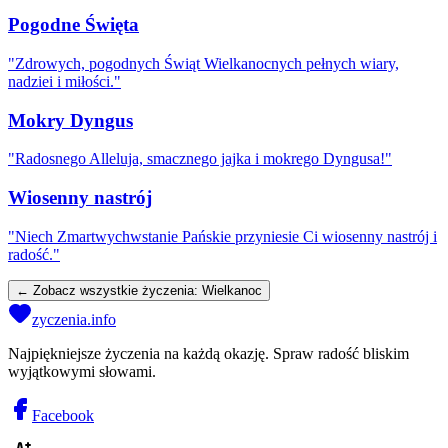
Pogodne Święta
"
Zdrowych, pogodnych Świąt Wielkanocnych pełnych wiary,
nadziei i miłości.
"
Mokry Dyngus
"
Radosnego Alleluja, smacznego jajka i mokrego Dyngusa!
"
Wiosenny nastrój
"
Niech Zmartwychwstanie Pańskie przyniesie Ci wiosenny nastrój i
radość.
"
← Zobacz wszystkie życzenia:
Wielkanoc
zyczenia.info
Najpiękniejsze życzenia na każdą okazję. Spraw radość bliskim
wyjątkowymi słowami.
Facebook