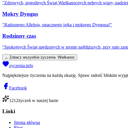
"
Zdrowych, pogodnych Świąt Wielkanocnych pełnych wiary, nadziei 
Mokry Dyngus
"
Radosnego Alleluja, smacznego jajka i mokrego Dyngusa!
"
Rodzinny czas
"
Spokojnych Świąt spędzonych w gronie najbliższych, przy suto zas
← Zobacz wszystkie życzenia:
Wielkanoc
zyczenia.info
Najpiękniejsze życzenia na każdą okazję. Spraw radość bliskim wyj
Facebook
1212
życzeń w naszej bazie
Linki
Strona główna
Blog