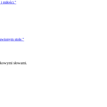
i miłości.
"
tawionym stole.
"
ątkowymi słowami.