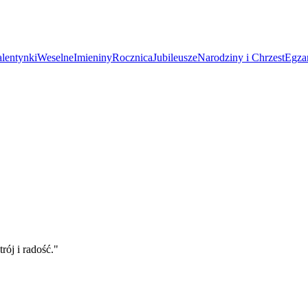
lentynki
Weselne
Imieniny
Rocznica
Jubileusze
Narodziny i Chrzest
Egza
ój i radość.
"