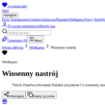
zyczenia.info
Start
Kategorie
Boże Narodzenie
Urodziny
Zabawne
Pikantne
Wielkanoc
Nowy Rok
Wa
Życzenia imieninowe
Blog
O nas
Generator AI
Menu
Strona główna
Wielkanoc
Wiosenny nastrój
Wielkanoc
Wiosenny nastrój
"
Niech Zmartwychwstanie Pańskie przyniesie Ci wiosenny nastr
Udostępnij
Kopiuj życzenie