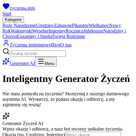
zyczenia.info
Start
Kategorie
Boże Narodzenie
Urodziny
Zabawne
Pikantne
Wielkanoc
Nowy
Rok
Walentynki
Weselne
Imieniny
Rocznica
Jubileusze
Narodziny i
Chrzest
Egzaminy i Studia
Święta Rodzinne
Życzenia imieninowe
Blog
O nas
Generator AI
Menu
Inteligentny Generator Życzeń
Nie masz pomysłu na życzenia? Skorzystaj z naszego darmowego
asystenta AI. Wystarczy, że podasz okazję i odbiorcę, a my
zajmiemy się resztą!
Generator Życzeń AI
Wpisz okazję i odbiorcę, a nasz bot stworzy unikalne życzenia.
Okazja (np. Urodziny, Imieniny)