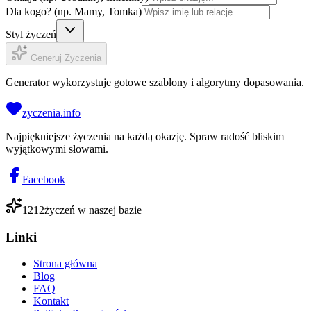
Dla kogo? (np. Mamy, Tomka)
Styl życzeń
Generuj Życzenia
Generator wykorzystuje gotowe szablony i algorytmy dopasowania.
zyczenia.info
Najpiękniejsze życzenia na każdą okazję. Spraw radość bliskim
wyjątkowymi słowami.
Facebook
1212
życzeń w naszej bazie
Linki
Strona główna
Blog
FAQ
Kontakt