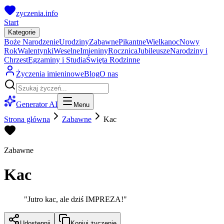
zyczenia.info
Start
Kategorie
Boże Narodzenie
Urodziny
Zabawne
Pikantne
Wielkanoc
Nowy
Rok
Walentynki
Weselne
Imieniny
Rocznica
Jubileusze
Narodziny i
Chrzest
Egzaminy i Studia
Święta Rodzinne
Życzenia imieninowe
Blog
O nas
Generator AI
Menu
Strona główna
Zabawne
Kac
Zabawne
Kac
"
Jutro kac, ale dziś IMPREZA!
"
Udostępnij
Kopiuj życzenie