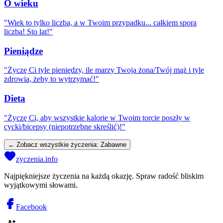
O wieku
"
Wiek to tylko liczba, a w Twoim przypadku... całkiem spora
liczba! Sto lat!
"
Pieniądze
"
Życzę Ci tyle pieniędzy, ile marzy Twoja żona/Twój mąż i tyle
zdrowia, żeby to wytrzymać!
"
Dieta
"
Życzę Ci, aby wszystkie kalorie w Twoim torcie poszły w
cycki/bicepsy (niepotrzebne skreślić)!
"
← Zobacz wszystkie życzenia:
Zabawne
zyczenia.info
Najpiękniejsze życzenia na każdą okazję. Spraw radość bliskim
wyjątkowymi słowami.
Facebook