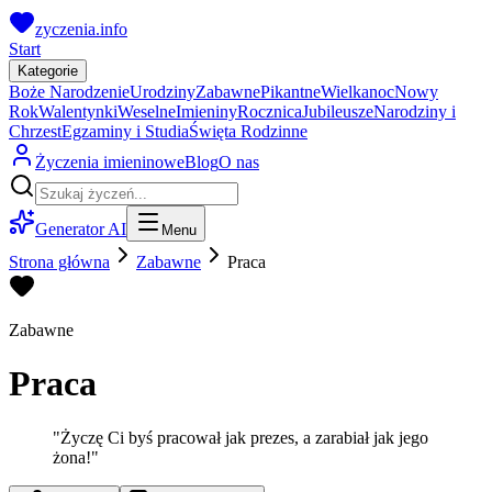
zyczenia.info
Start
Kategorie
Boże Narodzenie
Urodziny
Zabawne
Pikantne
Wielkanoc
Nowy
Rok
Walentynki
Weselne
Imieniny
Rocznica
Jubileusze
Narodziny i
Chrzest
Egzaminy i Studia
Święta Rodzinne
Życzenia imieninowe
Blog
O nas
Generator AI
Menu
Strona główna
Zabawne
Praca
Zabawne
Praca
"
Życzę Ci byś pracował jak prezes, a zarabiał jak jego
żona!
"