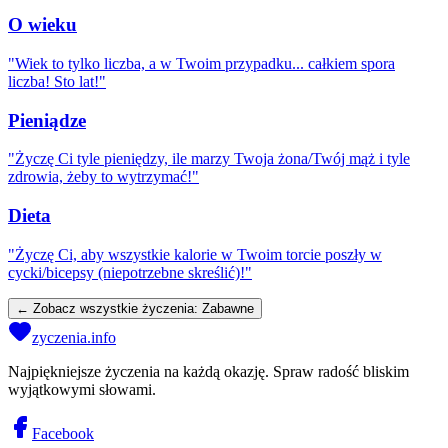
O wieku
"
Wiek to tylko liczba, a w Twoim przypadku... całkiem spora
liczba! Sto lat!
"
Pieniądze
"
Życzę Ci tyle pieniędzy, ile marzy Twoja żona/Twój mąż i tyle
zdrowia, żeby to wytrzymać!
"
Dieta
"
Życzę Ci, aby wszystkie kalorie w Twoim torcie poszły w
cycki/bicepsy (niepotrzebne skreślić)!
"
← Zobacz wszystkie życzenia:
Zabawne
zyczenia.info
Najpiękniejsze życzenia na każdą okazję. Spraw radość bliskim
wyjątkowymi słowami.
Facebook