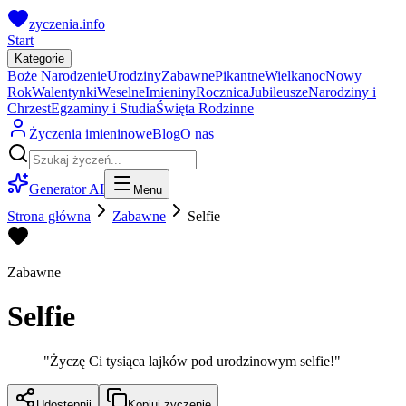
zyczenia.info
Start
Kategorie
Boże Narodzenie
Urodziny
Zabawne
Pikantne
Wielkanoc
Nowy
Rok
Walentynki
Weselne
Imieniny
Rocznica
Jubileusze
Narodziny i
Chrzest
Egzaminy i Studia
Święta Rodzinne
Życzenia imieninowe
Blog
O nas
Generator AI
Menu
Strona główna
Zabawne
Selfie
Zabawne
Selfie
"
Życzę Ci tysiąca lajków pod urodzinowym selfie!
"
Udostępnij
Kopiuj życzenie