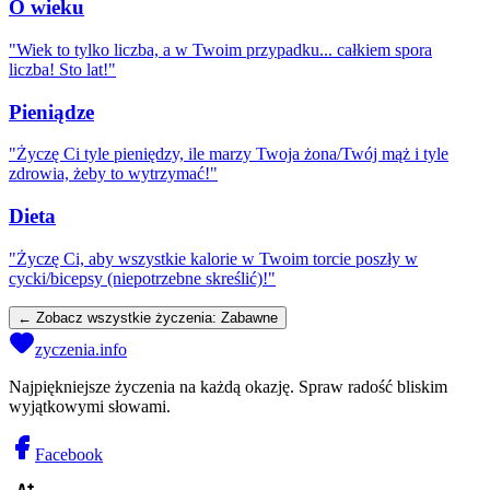
O wieku
"
Wiek to tylko liczba, a w Twoim przypadku... całkiem spora
liczba! Sto lat!
"
Pieniądze
"
Życzę Ci tyle pieniędzy, ile marzy Twoja żona/Twój mąż i tyle
zdrowia, żeby to wytrzymać!
"
Dieta
"
Życzę Ci, aby wszystkie kalorie w Twoim torcie poszły w
cycki/bicepsy (niepotrzebne skreślić)!
"
← Zobacz wszystkie życzenia:
Zabawne
zyczenia.info
Najpiękniejsze życzenia na każdą okazję. Spraw radość bliskim
wyjątkowymi słowami.
Facebook