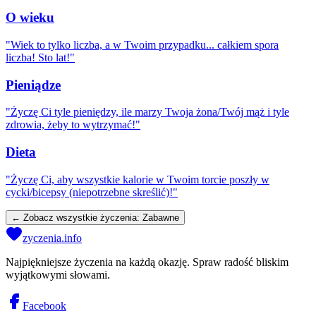
O wieku
"
Wiek to tylko liczba, a w Twoim przypadku... całkiem spora
liczba! Sto lat!
"
Pieniądze
"
Życzę Ci tyle pieniędzy, ile marzy Twoja żona/Twój mąż i tyle
zdrowia, żeby to wytrzymać!
"
Dieta
"
Życzę Ci, aby wszystkie kalorie w Twoim torcie poszły w
cycki/bicepsy (niepotrzebne skreślić)!
"
← Zobacz wszystkie życzenia:
Zabawne
zyczenia.info
Najpiękniejsze życzenia na każdą okazję. Spraw radość bliskim
wyjątkowymi słowami.
Facebook