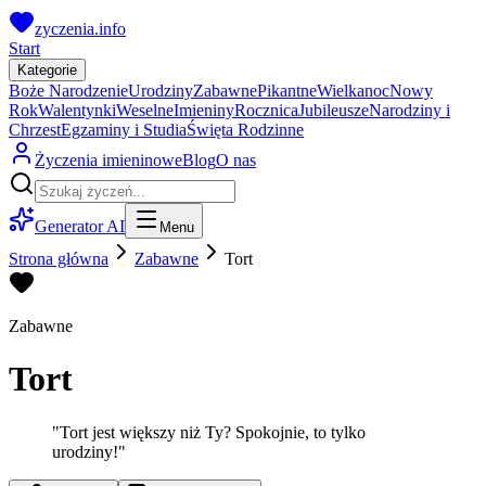
zyczenia.info
Start
Kategorie
Boże Narodzenie
Urodziny
Zabawne
Pikantne
Wielkanoc
Nowy
Rok
Walentynki
Weselne
Imieniny
Rocznica
Jubileusze
Narodziny i
Chrzest
Egzaminy i Studia
Święta Rodzinne
Życzenia imieninowe
Blog
O nas
Generator AI
Menu
Strona główna
Zabawne
Tort
Zabawne
Tort
"
Tort jest większy niż Ty? Spokojnie, to tylko
urodziny!
"