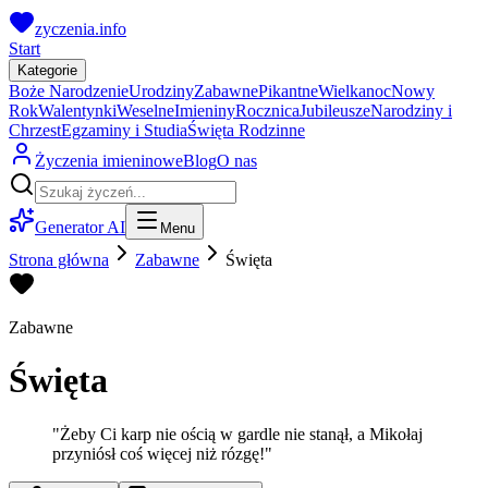
zyczenia.info
Start
Kategorie
Boże Narodzenie
Urodziny
Zabawne
Pikantne
Wielkanoc
Nowy
Rok
Walentynki
Weselne
Imieniny
Rocznica
Jubileusze
Narodziny i
Chrzest
Egzaminy i Studia
Święta Rodzinne
Życzenia imieninowe
Blog
O nas
Generator AI
Menu
Strona główna
Zabawne
Święta
Zabawne
Święta
"
Żeby Ci karp nie ością w gardle nie stanął, a Mikołaj
przyniósł coś więcej niż rózgę!
"