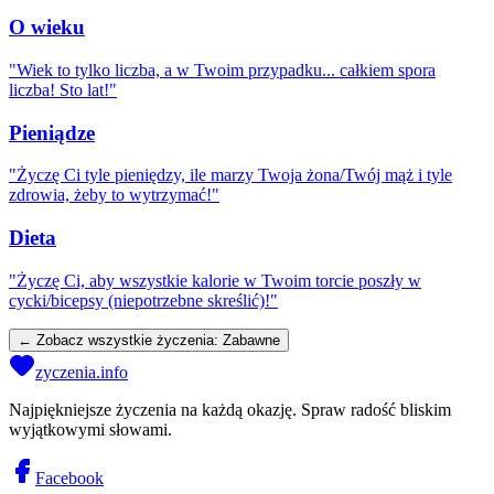
O wieku
"
Wiek to tylko liczba, a w Twoim przypadku... całkiem spora
liczba! Sto lat!
"
Pieniądze
"
Życzę Ci tyle pieniędzy, ile marzy Twoja żona/Twój mąż i tyle
zdrowia, żeby to wytrzymać!
"
Dieta
"
Życzę Ci, aby wszystkie kalorie w Twoim torcie poszły w
cycki/bicepsy (niepotrzebne skreślić)!
"
← Zobacz wszystkie życzenia:
Zabawne
zyczenia.info
Najpiękniejsze życzenia na każdą okazję. Spraw radość bliskim
wyjątkowymi słowami.
Facebook