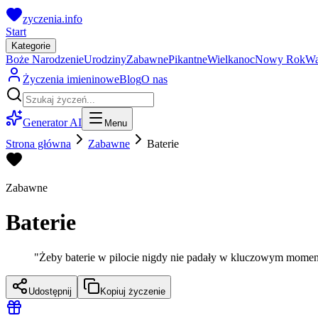
zyczenia.info
Start
Kategorie
Boże Narodzenie
Urodziny
Zabawne
Pikantne
Wielkanoc
Nowy Rok
Wa
Życzenia imieninowe
Blog
O nas
Generator AI
Menu
Strona główna
Zabawne
Baterie
Zabawne
Baterie
"
Żeby baterie w pilocie nigdy nie padały w kluczowym momen
Udostępnij
Kopiuj życzenie