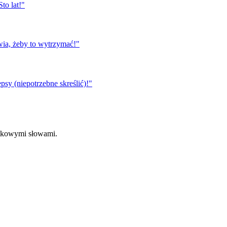
to lat!
"
wia, żeby to wytrzymać!
"
psy (niepotrzebne skreślić)!
"
ątkowymi słowami.