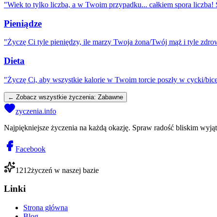
"
Wiek to tylko liczba, a w Twoim przypadku... całkiem spora liczba! S
Pieniądze
"
Życzę Ci tyle pieniędzy, ile marzy Twoja żona/Twój mąż i tyle zdro
Dieta
"
Życzę Ci, aby wszystkie kalorie w Twoim torcie poszły w cycki/bice
← Zobacz wszystkie życzenia:
Zabawne
zyczenia.info
Najpiękniejsze życzenia na każdą okazję. Spraw radość bliskim wyj
Facebook
1212
życzeń w naszej bazie
Linki
Strona główna
Blog