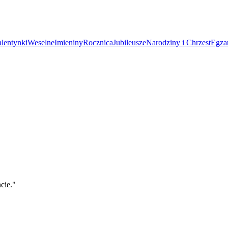
lentynki
Weselne
Imieniny
Rocznica
Jubileusze
Narodziny i Chrzest
Egza
cie.
"