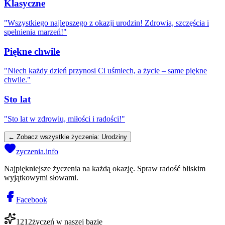
Klasyczne
"
Wszystkiego najlepszego z okazji urodzin! Zdrowia, szczęścia i
spełnienia marzeń!
"
Piękne chwile
"
Niech każdy dzień przynosi Ci uśmiech, a życie – same piękne
chwile.
"
Sto lat
"
Sto lat w zdrowiu, miłości i radości!
"
← Zobacz wszystkie życzenia:
Urodziny
zyczenia.info
Najpiękniejsze życzenia na każdą okazję. Spraw radość bliskim
wyjątkowymi słowami.
Facebook
1212
życzeń w naszej bazie