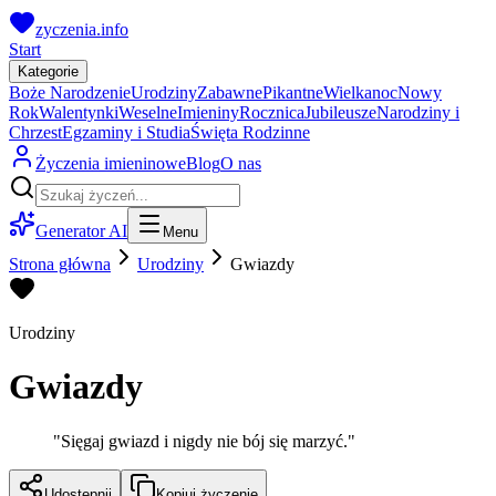
zyczenia.info
Start
Kategorie
Boże Narodzenie
Urodziny
Zabawne
Pikantne
Wielkanoc
Nowy
Rok
Walentynki
Weselne
Imieniny
Rocznica
Jubileusze
Narodziny i
Chrzest
Egzaminy i Studia
Święta Rodzinne
Życzenia imieninowe
Blog
O nas
Generator AI
Menu
Strona główna
Urodziny
Gwiazdy
Urodziny
Gwiazdy
"
Sięgaj gwiazd i nigdy nie bój się marzyć.
"
Udostępnij
Kopiuj życzenie