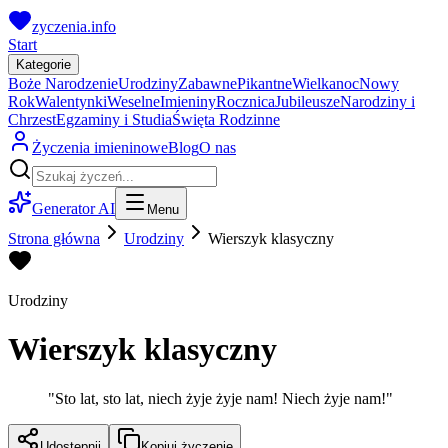
zyczenia.info
Start
Kategorie
Boże Narodzenie
Urodziny
Zabawne
Pikantne
Wielkanoc
Nowy
Rok
Walentynki
Weselne
Imieniny
Rocznica
Jubileusze
Narodziny i
Chrzest
Egzaminy i Studia
Święta Rodzinne
Życzenia imieninowe
Blog
O nas
Generator AI
Menu
Strona główna
Urodziny
Wierszyk klasyczny
Urodziny
Wierszyk klasyczny
"
Sto lat, sto lat, niech żyje żyje nam! Niech żyje nam!
"
Udostępnij
Kopiuj życzenie