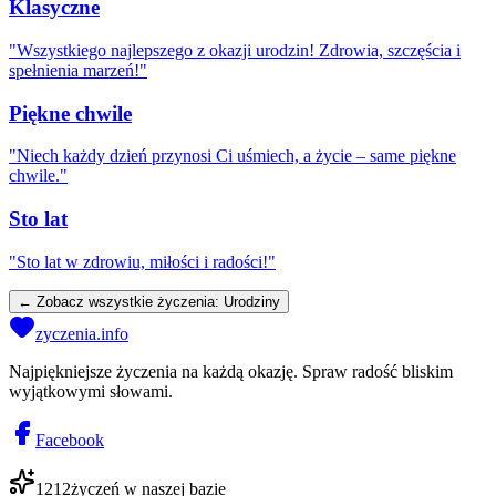
Klasyczne
"
Wszystkiego najlepszego z okazji urodzin! Zdrowia, szczęścia i
spełnienia marzeń!
"
Piękne chwile
"
Niech każdy dzień przynosi Ci uśmiech, a życie – same piękne
chwile.
"
Sto lat
"
Sto lat w zdrowiu, miłości i radości!
"
← Zobacz wszystkie życzenia:
Urodziny
zyczenia.info
Najpiękniejsze życzenia na każdą okazję. Spraw radość bliskim
wyjątkowymi słowami.
Facebook
1212
życzeń w naszej bazie