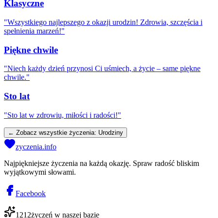
Klasyczne
"
Wszystkiego najlepszego z okazji urodzin! Zdrowia, szczęścia i
spełnienia marzeń!
"
Piękne chwile
"
Niech każdy dzień przynosi Ci uśmiech, a życie – same piękne
chwile.
"
Sto lat
"
Sto lat w zdrowiu, miłości i radości!
"
← Zobacz wszystkie życzenia:
Urodziny
zyczenia.info
Najpiękniejsze życzenia na każdą okazję. Spraw radość bliskim
wyjątkowymi słowami.
Facebook
1212
życzeń w naszej bazie