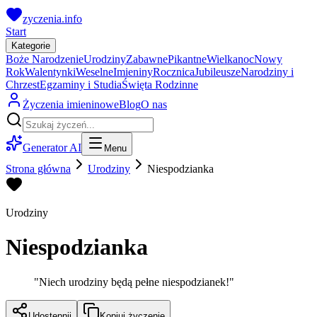
zyczenia.info
Start
Kategorie
Boże Narodzenie
Urodziny
Zabawne
Pikantne
Wielkanoc
Nowy
Rok
Walentynki
Weselne
Imieniny
Rocznica
Jubileusze
Narodziny i
Chrzest
Egzaminy i Studia
Święta Rodzinne
Życzenia imieninowe
Blog
O nas
Generator AI
Menu
Strona główna
Urodziny
Niespodzianka
Urodziny
Niespodzianka
"
Niech urodziny będą pełne niespodzianek!
"
Udostępnij
Kopiuj życzenie