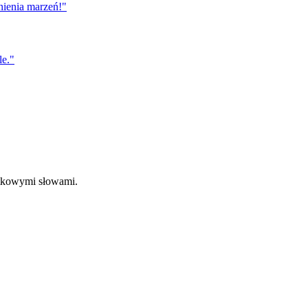
nienia marzeń!
"
le.
"
ątkowymi słowami.