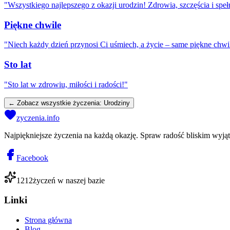
"
Wszystkiego najlepszego z okazji urodzin! Zdrowia, szczęścia i speł
Piękne chwile
"
Niech każdy dzień przynosi Ci uśmiech, a życie – same piękne chwi
Sto lat
"
Sto lat w zdrowiu, miłości i radości!
"
← Zobacz wszystkie życzenia:
Urodziny
zyczenia.info
Najpiękniejsze życzenia na każdą okazję. Spraw radość bliskim wyj
Facebook
1212
życzeń w naszej bazie
Linki
Strona główna
Blog