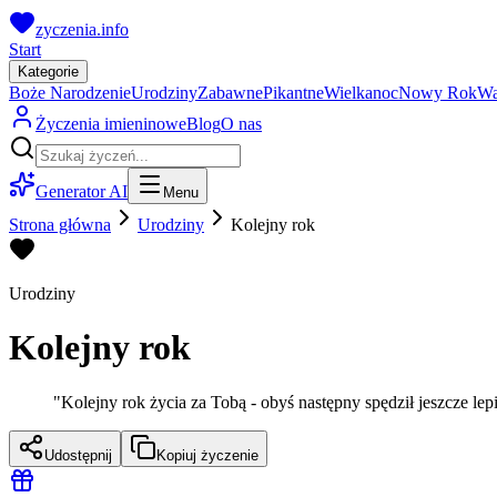
zyczenia.info
Start
Kategorie
Boże Narodzenie
Urodziny
Zabawne
Pikantne
Wielkanoc
Nowy Rok
Wa
Życzenia imieninowe
Blog
O nas
Generator AI
Menu
Strona główna
Urodziny
Kolejny rok
Urodziny
Kolejny rok
"
Kolejny rok życia za Tobą - obyś następny spędził jeszcze lepi
Udostępnij
Kopiuj życzenie