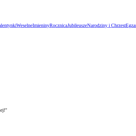
lentynki
Weselne
Imieniny
Rocznica
Jubileusze
Narodziny i Chrzest
Egza
ej!
"