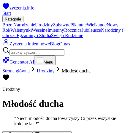
zyczenia.info
Start
Kategorie
Boże Narodzenie
Urodziny
Zabawne
Pikantne
Wielkanoc
Nowy
Rok
Walentynki
Weselne
Imieniny
Rocznica
Jubileusze
Narodziny i
Chrzest
Egzaminy i Studia
Święta Rodzinne
Życzenia imieninowe
Blog
O nas
Generator AI
Menu
Strona główna
Urodziny
Młodość ducha
Urodziny
Młodość ducha
"
Niech młodość ducha towarzyszy Ci przez wszystkie
kolejne lata!
"