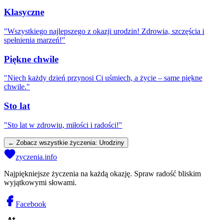
Klasyczne
"
Wszystkiego najlepszego z okazji urodzin! Zdrowia, szczęścia i
spełnienia marzeń!
"
Piękne chwile
"
Niech każdy dzień przynosi Ci uśmiech, a życie – same piękne
chwile.
"
Sto lat
"
Sto lat w zdrowiu, miłości i radości!
"
← Zobacz wszystkie życzenia:
Urodziny
zyczenia.info
Najpiękniejsze życzenia na każdą okazję. Spraw radość bliskim
wyjątkowymi słowami.
Facebook