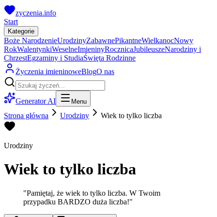
zyczenia.info
Start
Kategorie
Boże Narodzenie
Urodziny
Zabawne
Pikantne
Wielkanoc
Nowy
Rok
Walentynki
Weselne
Imieniny
Rocznica
Jubileusze
Narodziny i
Chrzest
Egzaminy i Studia
Święta Rodzinne
Życzenia imieninowe
Blog
O nas
Generator AI
Menu
Strona główna
Urodziny
Wiek to tylko liczba
Urodziny
Wiek to tylko liczba
"
Pamiętaj, że wiek to tylko liczba. W Twoim
przypadku BARDZO duża liczba!
"