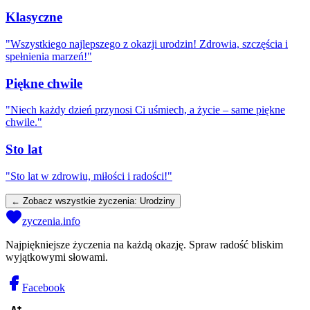
Klasyczne
"
Wszystkiego najlepszego z okazji urodzin! Zdrowia, szczęścia i
spełnienia marzeń!
"
Piękne chwile
"
Niech każdy dzień przynosi Ci uśmiech, a życie – same piękne
chwile.
"
Sto lat
"
Sto lat w zdrowiu, miłości i radości!
"
← Zobacz wszystkie życzenia:
Urodziny
zyczenia.info
Najpiękniejsze życzenia na każdą okazję. Spraw radość bliskim
wyjątkowymi słowami.
Facebook