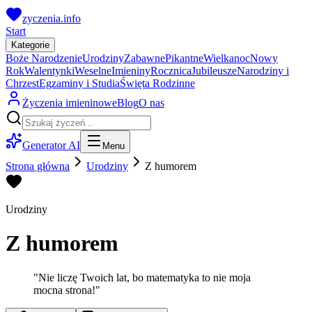
zyczenia.info
Start
Kategorie
Boże Narodzenie
Urodziny
Zabawne
Pikantne
Wielkanoc
Nowy
Rok
Walentynki
Weselne
Imieniny
Rocznica
Jubileusze
Narodziny i
Chrzest
Egzaminy i Studia
Święta Rodzinne
Życzenia imieninowe
Blog
O nas
Generator AI
Menu
Strona główna
Urodziny
Z humorem
Urodziny
Z humorem
"
Nie liczę Twoich lat, bo matematyka to nie moja
mocna strona!
"