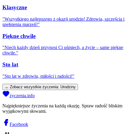
Klasyczne
"
Wszystkiego najlepszego z okazji urodzin! Zdrowia, szczęścia i
spełnienia marzeń!
"
Piękne chwile
"
Niech każdy dzień przynosi Ci uśmiech, a życie – same piękne
chwile.
"
Sto lat
"
Sto lat w zdrowiu, miłości i radości!
"
← Zobacz wszystkie życzenia:
Urodziny
zyczenia.info
Najpiękniejsze życzenia na każdą okazję. Spraw radość bliskim
wyjątkowymi słowami.
Facebook