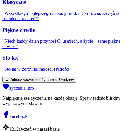
Klasyczne
"
Wszystkiego najlepszego z okazji urodzin! Zdrowia, szczęścia i
spełnienia marzeń!
"
Piękne chwile
"
Niech każdy dzień przynosi Ci uśmiech, a życie – same piękne
chwile.
"
Sto lat
"
Sto lat w zdrowiu, miłości i radości!
"
← Zobacz wszystkie życzenia:
Urodziny
zyczenia.info
Najpiękniejsze życzenia na każdą okazję. Spraw radość bliskim
wyjątkowymi słowami.
Facebook
1212
życzeń w naszej bazie