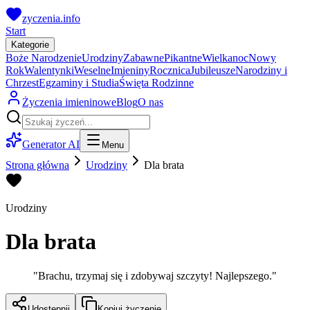
zyczenia.info
Start
Kategorie
Boże Narodzenie
Urodziny
Zabawne
Pikantne
Wielkanoc
Nowy
Rok
Walentynki
Weselne
Imieniny
Rocznica
Jubileusze
Narodziny i
Chrzest
Egzaminy i Studia
Święta Rodzinne
Życzenia imieninowe
Blog
O nas
Generator AI
Menu
Strona główna
Urodziny
Dla brata
Urodziny
Dla brata
"
Brachu, trzymaj się i zdobywaj szczyty! Najlepszego.
"
Udostępnij
Kopiuj życzenie