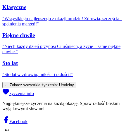
Klasyczne
"
Wszystkiego najlepszego z okazji urodzin! Zdrowia, szczęścia i
spełnienia marzeń!
"
Piękne chwile
"
Niech każdy dzień przynosi Ci uśmiech, a życie – same piękne
chwile.
"
Sto lat
"
Sto lat w zdrowiu, miłości i radości!
"
← Zobacz wszystkie życzenia:
Urodziny
zyczenia.info
Najpiękniejsze życzenia na każdą okazję. Spraw radość bliskim
wyjątkowymi słowami.
Facebook