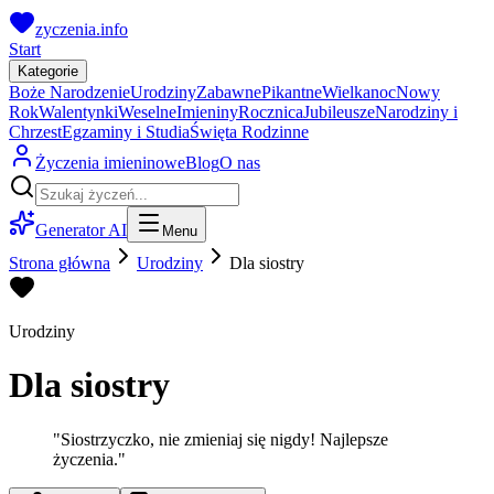
zyczenia.info
Start
Kategorie
Boże Narodzenie
Urodziny
Zabawne
Pikantne
Wielkanoc
Nowy
Rok
Walentynki
Weselne
Imieniny
Rocznica
Jubileusze
Narodziny i
Chrzest
Egzaminy i Studia
Święta Rodzinne
Życzenia imieninowe
Blog
O nas
Generator AI
Menu
Strona główna
Urodziny
Dla siostry
Urodziny
Dla siostry
"
Siostrzyczko, nie zmieniaj się nigdy! Najlepsze
życzenia.
"