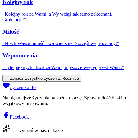
Kolejny rok
"
Kolejny rok za Wami, a Wy wciąż tak samo zakochani.
Gratulacje!
"
Miłość
"
Niech Wasza miłość trwa wiecznie. Szczęśliwej rocznicy!
"
Wspomnienia
"
Tyle pięknych chwil za Wami, a jeszcze więcej przed Wami.
"
← Zobacz wszystkie życzenia:
Rocznica
zyczenia.info
Najpiękniejsze życzenia na każdą okazję. Spraw radość bliskim
wyjątkowymi słowami.
Facebook
1212
życzeń w naszej bazie