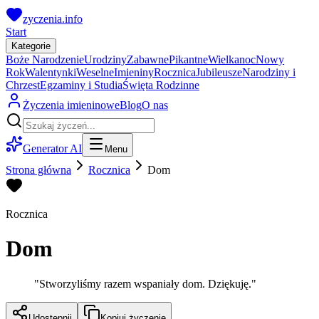
zyczenia.info
Start
Kategorie
Boże Narodzenie
Urodziny
Zabawne
Pikantne
Wielkanoc
Nowy
Rok
Walentynki
Weselne
Imieniny
Rocznica
Jubileusze
Narodziny i
Chrzest
Egzaminy i Studia
Święta Rodzinne
Życzenia imieninowe
Blog
O nas
Generator AI
Menu
Strona główna
Rocznica
Dom
Rocznica
Dom
"
Stworzyliśmy razem wspaniały dom. Dziękuję.
"
Udostępnij
Kopiuj życzenie