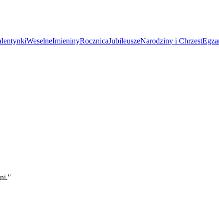
lentynki
Weselne
Imieniny
Rocznica
Jubileusze
Narodziny i Chrzest
Egza
ni.
"