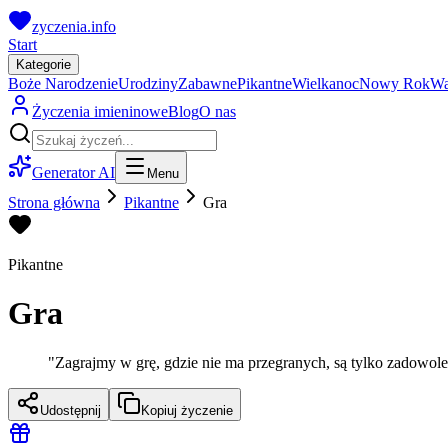
zyczenia.info
Start
Kategorie
Boże Narodzenie
Urodziny
Zabawne
Pikantne
Wielkanoc
Nowy Rok
Wa
Życzenia imieninowe
Blog
O nas
Generator AI
Menu
Strona główna
Pikantne
Gra
Pikantne
Gra
"
Zagrajmy w grę, gdzie nie ma przegranych, są tylko zadowole
Udostępnij
Kopiuj życzenie