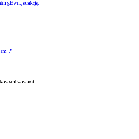
nim główną atrakcją.
"
am...
"
ątkowymi słowami.