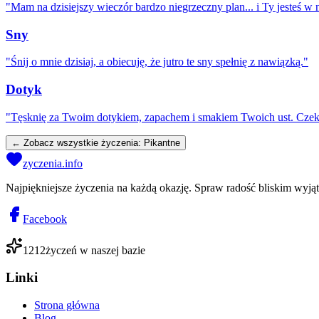
"
Mam na dzisiejszy wieczór bardzo niegrzeczny plan... i Ty jesteś w 
Sny
"
Śnij o mnie dzisiaj, a obiecuję, że jutro te sny spełnię z nawiązką.
"
Dotyk
"
Tęsknię za Twoim dotykiem, zapachem i smakiem Twoich ust. Czek
← Zobacz wszystkie życzenia:
Pikantne
zyczenia.info
Najpiękniejsze życzenia na każdą okazję. Spraw radość bliskim wyj
Facebook
1212
życzeń w naszej bazie
Linki
Strona główna
Blog