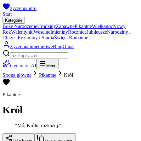
zyczenia.info
Start
Kategorie
Boże Narodzenie
Urodziny
Zabawne
Pikantne
Wielkanoc
Nowy
Rok
Walentynki
Weselne
Imieniny
Rocznica
Jubileusze
Narodziny i
Chrzest
Egzaminy i Studia
Święta Rodzinne
Życzenia imieninowe
Blog
O nas
Generator AI
Menu
Strona główna
Pikantne
Król
Pikantne
Król
"
Mój Królu, rozkazuj.
"
Udostępnij
Kopiuj życzenie