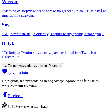
Wieczór
"
Mam na dzisiejszy wieczór bardzo niegrzeczny plan... i Ty jesteś w
nim główną atrakcją.
"
Sny
"
Śnij o mnie dzisiaj, a obiecuję, że jutro te sny spełnię z nawiązką.
"
Dotyk
"
Tęsknię za Twoim dotykiem, zapachem i smakiem Twoich ust.
Czekam...
"
← Zobacz wszystkie życzenia:
Pikantne
zyczenia.info
Najpiękniejsze życzenia na każdą okazję. Spraw radość bliskim
wyjątkowymi słowami.
Facebook
1212
życzeń w naszej bazie