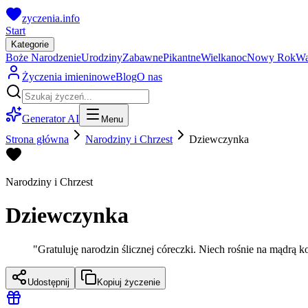
zyczenia.info
Start
Kategorie
Boże Narodzenie
Urodziny
Zabawne
Pikantne
Wielkanoc
Nowy Rok
Wa
Życzenia imieninowe
Blog
O nas
Generator AI
Menu
Strona główna
Narodziny i Chrzest
Dziewczynka
Narodziny i Chrzest
Dziewczynka
"
Gratuluję narodzin ślicznej córeczki. Niech rośnie na mądrą ko
Udostępnij
Kopiuj życzenie