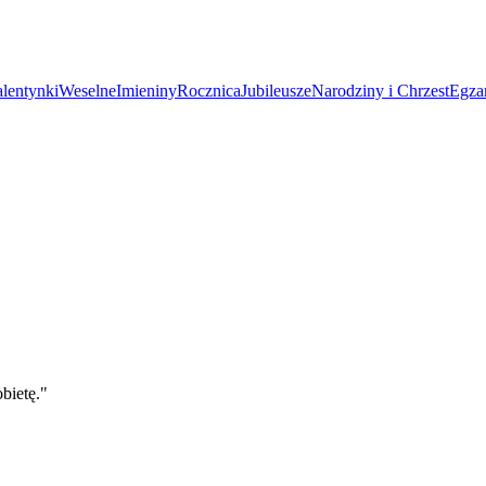
lentynki
Weselne
Imieniny
Rocznica
Jubileusze
Narodziny i Chrzest
Egza
bietę.
"