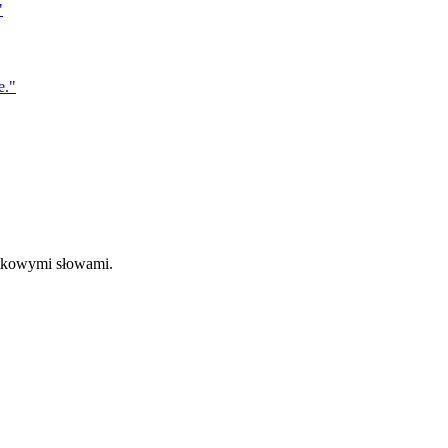
"
e.
"
ątkowymi słowami.