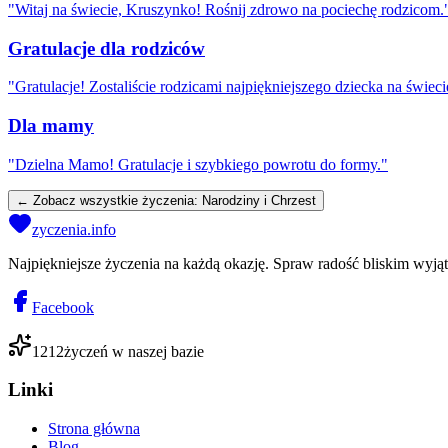
"
Witaj na świecie, Kruszynko! Rośnij zdrowo na pociechę rodzicom.
Gratulacje dla rodziców
"
Gratulacje! Zostaliście rodzicami najpiękniejszego dziecka na świeci
Dla mamy
"
Dzielna Mamo! Gratulacje i szybkiego powrotu do formy.
"
← Zobacz wszystkie życzenia:
Narodziny i Chrzest
zyczenia.info
Najpiękniejsze życzenia na każdą okazję. Spraw radość bliskim wyj
Facebook
1212
życzeń w naszej bazie
Linki
Strona główna
Blog