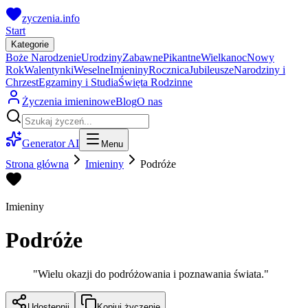
zyczenia.info
Start
Kategorie
Boże Narodzenie
Urodziny
Zabawne
Pikantne
Wielkanoc
Nowy
Rok
Walentynki
Weselne
Imieniny
Rocznica
Jubileusze
Narodziny i
Chrzest
Egzaminy i Studia
Święta Rodzinne
Życzenia imieninowe
Blog
O nas
Generator AI
Menu
Strona główna
Imieniny
Podróże
Imieniny
Podróże
"
Wielu okazji do podróżowania i poznawania świata.
"
Udostępnij
Kopiuj życzenie