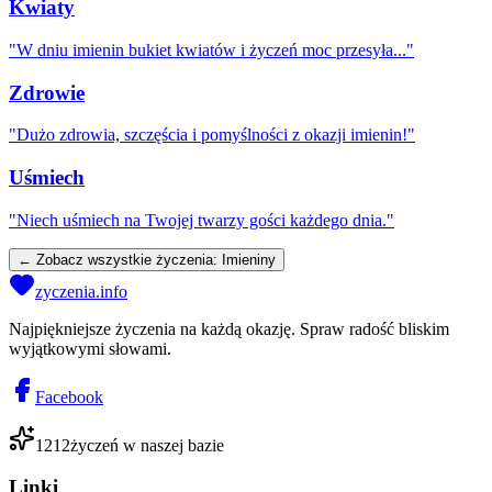
Kwiaty
"
W dniu imienin bukiet kwiatów i życzeń moc przesyła...
"
Zdrowie
"
Dużo zdrowia, szczęścia i pomyślności z okazji imienin!
"
Uśmiech
"
Niech uśmiech na Twojej twarzy gości każdego dnia.
"
← Zobacz wszystkie życzenia:
Imieniny
zyczenia.info
Najpiękniejsze życzenia na każdą okazję. Spraw radość bliskim
wyjątkowymi słowami.
Facebook
1212
życzeń w naszej bazie
Linki