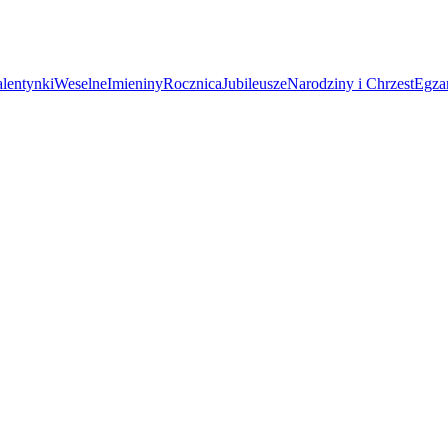
lentynki
Weselne
Imieniny
Rocznica
Jubileusze
Narodziny i Chrzest
Egza