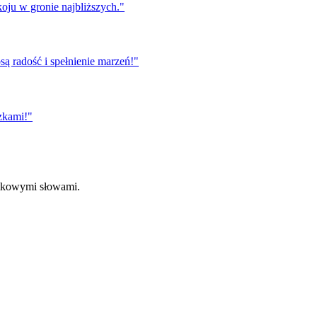
koju w gronie najbliższych.
"
ą radość i spełnienie marzeń!
"
zkami!
"
ątkowymi słowami.