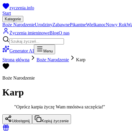
zyczenia.info
Start
Kategorie
Boże Narodzenie
Urodziny
Zabawne
Pikantne
Wielkanoc
Nowy Rok
Wa
Życzenia imieninowe
Blog
O nas
Generator AI
Menu
Strona główna
Boże Narodzenie
Karp
Boże Narodzenie
Karp
"
Oprócz karpia życzę Wam mnóstwa szczęścia!
"
Udostępnij
Kopiuj życzenie