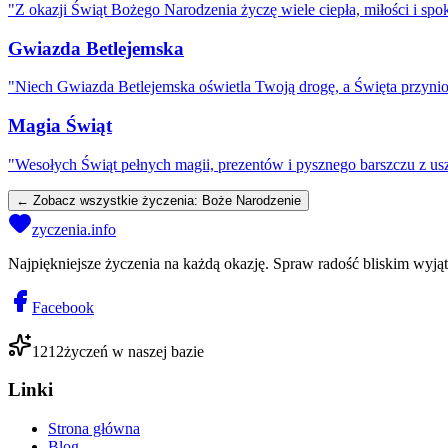
"
Z okazji Świąt Bożego Narodzenia życzę wiele ciepła, miłości i spo
Gwiazda Betlejemska
"
Niech Gwiazda Betlejemska oświetla Twoją drogę, a Święta przynios
Magia Świąt
"
Wesołych Świąt pełnych magii, prezentów i pysznego barszczu z us
← Zobacz wszystkie życzenia:
Boże Narodzenie
zyczenia.info
Najpiękniejsze życzenia na każdą okazję. Spraw radość bliskim wyj
Facebook
1212
życzeń w naszej bazie
Linki
Strona główna
Blog