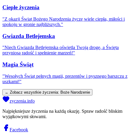
Ciepłe życzenia
"
Z okazji Świąt Bożego Narodzenia życzę wiele ciepła, miłości i
spokoju w gronie najbliższych.
"
Gwiazda Betlejemska
"
Niech Gwiazda Betlejemska oświetla Twoją drogę, a Święta
przyniosą radość i spełnienie marzeń!
"
Magia Świąt
"
Wesołych Świąt pełnych magii, prezentów i pysznego barszczu z
uszkami!
"
← Zobacz wszystkie życzenia:
Boże Narodzenie
zyczenia.info
Najpiękniejsze życzenia na każdą okazję. Spraw radość bliskim
wyjątkowymi słowami.
Facebook