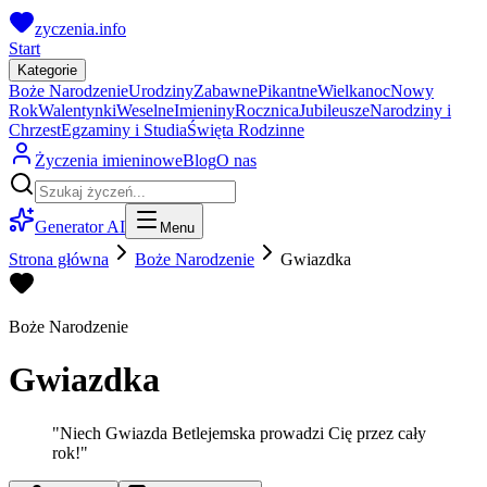
zyczenia.info
Start
Kategorie
Boże Narodzenie
Urodziny
Zabawne
Pikantne
Wielkanoc
Nowy
Rok
Walentynki
Weselne
Imieniny
Rocznica
Jubileusze
Narodziny i
Chrzest
Egzaminy i Studia
Święta Rodzinne
Życzenia imieninowe
Blog
O nas
Generator AI
Menu
Strona główna
Boże Narodzenie
Gwiazdka
Boże Narodzenie
Gwiazdka
"
Niech Gwiazda Betlejemska prowadzi Cię przez cały
rok!
"