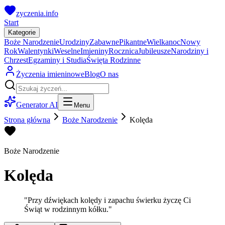
zyczenia.info
Start
Kategorie
Boże Narodzenie
Urodziny
Zabawne
Pikantne
Wielkanoc
Nowy
Rok
Walentynki
Weselne
Imieniny
Rocznica
Jubileusze
Narodziny i
Chrzest
Egzaminy i Studia
Święta Rodzinne
Życzenia imieninowe
Blog
O nas
Generator AI
Menu
Strona główna
Boże Narodzenie
Kolęda
Boże Narodzenie
Kolęda
"
Przy dźwiękach kolędy i zapachu świerku życzę Ci
Świąt w rodzinnym kółku.
"