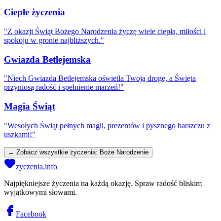
Ciepłe życzenia
"
Z okazji Świąt Bożego Narodzenia życzę wiele ciepła, miłości i
spokoju w gronie najbliższych.
"
Gwiazda Betlejemska
"
Niech Gwiazda Betlejemska oświetla Twoją drogę, a Święta
przyniosą radość i spełnienie marzeń!
"
Magia Świąt
"
Wesołych Świąt pełnych magii, prezentów i pysznego barszczu z
uszkami!
"
← Zobacz wszystkie życzenia:
Boże Narodzenie
zyczenia.info
Najpiękniejsze życzenia na każdą okazję. Spraw radość bliskim
wyjątkowymi słowami.
Facebook