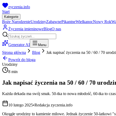
zyczenia.info
Start
Kategorie
Boże Narodzenie
Urodziny
Zabawne
Pikantne
Wielkanoc
Nowy Rok
Wa
Życzenia imieninowe
Blog
O nas
Generator AI
Menu
Strona główna
Blog
Jak napisać życzenia na 50 / 60 / 70 uro
Powrót do bloga
Urodziny
8 min
Jak napisać życzenia na 50 / 60 / 70 urodz
Każda dekada ma swój smak. 50-tka to nowa młodość, 60-tka to czas d
10 lutego 2025
•
Redakcja zyczenia.info
Okrągłe urodziny to kamienie milowe. Jednak życzenie 50-latkowi "sp