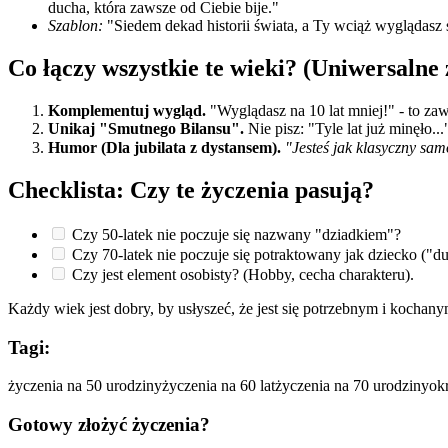
ducha, która zawsze od Ciebie bije."
Szablon:
"Siedem dekad historii świata, a Ty wciąż wyglądasz ś
Co łączy wszystkie te wieki? (Uniwersalne
Komplementuj wygląd.
"Wyglądasz na 10 lat mniej!" - to zaws
Unikaj "Smutnego Bilansu".
Nie pisz: "Tyle lat już minęło..
Humor (Dla jubilata z dystansem).
"Jesteś jak klasyczny sam
Checklista: Czy te życzenia pasują?
Czy 50-latek nie poczuje się nazwany "dziadkiem"?
Czy 70-latek nie poczuje się potraktowany jak dziecko ("
Czy jest element osobisty? (Hobby, cecha charakteru).
Każdy wiek jest dobry, by usłyszeć, że jest się potrzebnym i kochany
Tagi:
życzenia na 50 urodziny
życzenia na 60 lat
życzenia na 70 urodziny
ok
Gotowy złożyć życzenia?