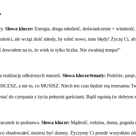
"
ry.
Słowa klucze:
Energia, druga młodość, doświadczenie + witalność, c
 młodości, ale wciąż dość młody, by robić nowe, inne błędy! Życzę Ci, 
ś dowodem na to, że wiek to tylko liczba. Nie zwalniaj tempa!"
a realizację odłożonych marzeń.
Słowa klucze/tematy:
Podróże, pasje,
 CHCESZ, a nie to, co MUSISZ. Niech ten czas będzie erą renesansu T
ystać do czerpania z życia pełnymi garściami. Bądź egoistą (w dobrym s
Szacunek to podstawa.
Słowa klucze:
Mądrość, rodzina, duma, pogoda 
to, co zbudowałeś, możesz być dumny. Życzymy Ci przede wszystkim zd