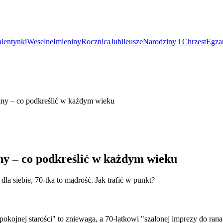
lentynki
Weselne
Imieniny
Rocznica
Jubileusze
Narodziny i Chrzest
Egza
dziny – co podkreślić w każdym wieku
iny – co podkreślić w każdym wieku
la siebie, 70-tka to mądrość. Jak trafić w punkt?
okojnej starości" to zniewaga, a 70-latkowi "szalonej imprezy do ran