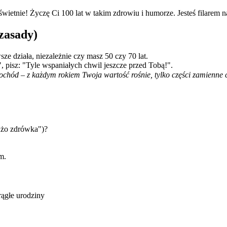
wietnie! Życzę Ci 100 lat w takim zdrowiu i humorze. Jesteś filarem n
 zasady)
ze działa, niezależnie czy masz 50 czy 70 lat.
.", pisz: "Tyle wspaniałych chwil jeszcze przed Tobą!".
ochód – z każdym rokiem Twoja wartość rośnie, tylko części zamienne c
dużo zdrówka")?
m.
rągłe urodziny