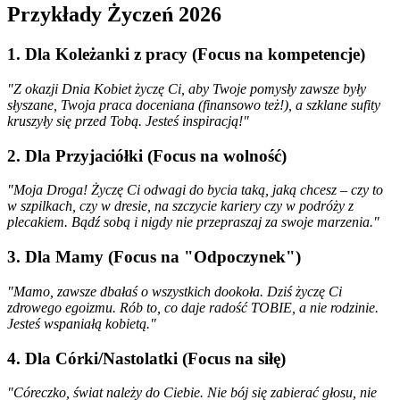
Przykłady Życzeń 2026
1. Dla Koleżanki z pracy (Focus na kompetencje)
"Z okazji Dnia Kobiet życzę Ci, aby Twoje pomysły zawsze były
słyszane, Twoja praca doceniana (finansowo też!), a szklane sufity
kruszyły się przed Tobą. Jesteś inspiracją!"
2. Dla Przyjaciółki (Focus na wolność)
"Moja Droga! Życzę Ci odwagi do bycia taką, jaką chcesz – czy to
w szpilkach, czy w dresie, na szczycie kariery czy w podróży z
plecakiem. Bądź sobą i nigdy nie przepraszaj za swoje marzenia."
3. Dla Mamy (Focus na "Odpoczynek")
"Mamo, zawsze dbałaś o wszystkich dookoła. Dziś życzę Ci
zdrowego egoizmu. Rób to, co daje radość TOBIE, a nie rodzinie.
Jesteś wspaniałą kobietą."
4. Dla Córki/Nastolatki (Focus na siłę)
"Córeczko, świat należy do Ciebie. Nie bój się zabierać głosu, nie