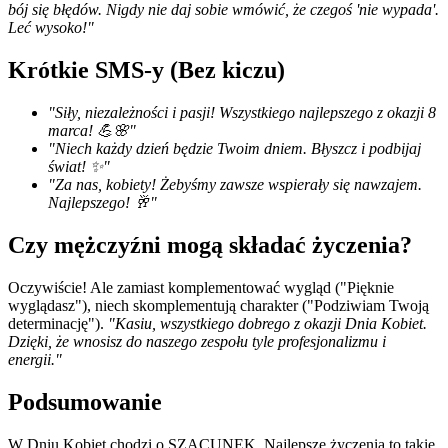
bój się błędów. Nigdy nie daj sobie wmówić, że czegoś 'nie wypada'.
Leć wysoko!"
Krótkie SMS-y (Bez kiczu)
"Siły, niezależności i pasji! Wszystkiego najlepszego z okazji 8
marca! 💪🌸"
"Niech każdy dzień będzie Twoim dniem. Błyszcz i podbijaj
świat! ✨"
"Za nas, kobiety! Żebyśmy zawsze wspierały się nawzajem.
Najlepszego! 🥂"
Czy mężczyźni mogą składać życzenia?
Oczywiście! Ale zamiast komplementować wygląd ("Pięknie
wyglądasz"), niech skomplementują charakter ("Podziwiam Twoją
determinację").
"Kasiu, wszystkiego dobrego z okazji Dnia Kobiet.
Dzięki, że wnosisz do naszego zespołu tyle profesjonalizmu i
energii."
Podsumowanie
W Dniu Kobiet chodzi o SZACUNEK. Najlepsze życzenia to takie,