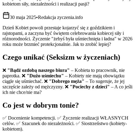
kobietom siły, niezależności i realizacji pasji?
30 maja 2025
•
Redakcja zyczenia.info
Dzień Kobiet powoli przestaje kojarzyć się z goździkiem i
rajstopami, a zaczyna być świętem celebrowania kobiecej siły i
różnorodności. Życzenie "żebyś była uśmiechnięta i ładna" w 2026
roku może brzmieć protekcjonalnie. Jak to zrobić lepiej?
Czego unikać (Seksizm w życzeniach)
❌
"Bądź ozdobą naszego biura"
– Kobieta to pracownik, nie
paprotka. ❌
"Dużo uśmiechu"
– Kobiety nie mają obowiązku
ciągle się uśmiechać. ❌
"Dobrego męża"
– To sugeruje, że jej
szczęście zależy od mężczyzny. ❌
"Pociechy z dzieci"
– A co jeśli
ich nie chce/nie ma?
Co jest w dobrym tonie?
✅ Docenienie kompetencji. ✅ Życzenie realizacji WŁASNYCH
celów. ✅ Szacunek do niezależności. ✅ Siostrzeństwo (kobiety-
kobietom).