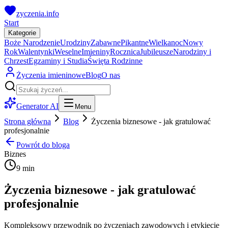
zyczenia.info
Start
Kategorie
Boże Narodzenie
Urodziny
Zabawne
Pikantne
Wielkanoc
Nowy
Rok
Walentynki
Weselne
Imieniny
Rocznica
Jubileusze
Narodziny i
Chrzest
Egzaminy i Studia
Święta Rodzinne
Życzenia imieninowe
Blog
O nas
Generator AI
Menu
Strona główna
Blog
Życzenia biznesowe - jak gratulować
profesjonalnie
Powrót do bloga
Biznes
9 min
Życzenia biznesowe - jak gratulować
profesjonalnie
Kompleksowy przewodnik po życzeniach zawodowych i etykiecie