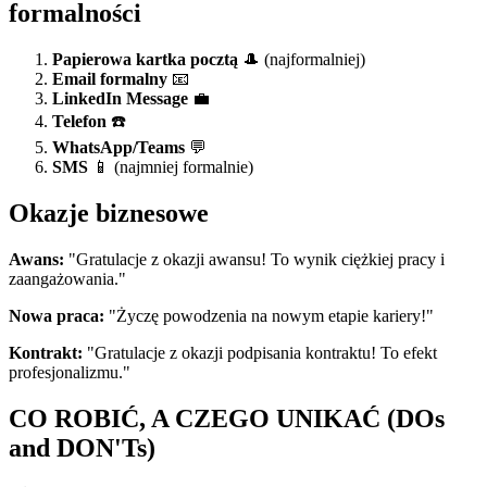
formalności
Papierowa kartka pocztą
🎩 (najformalniej)
Email formalny
📧
LinkedIn Message
💼
Telefon
☎️
WhatsApp/Teams
💬
SMS
📱 (najmniej formalnie)
Okazje biznesowe
Awans:
"Gratulacje z okazji awansu! To wynik ciężkiej pracy i
zaangażowania."
Nowa praca:
"Życzę powodzenia na nowym etapie kariery!"
Kontrakt:
"Gratulacje z okazji podpisania kontraktu! To efekt
profesjonalizmu."
CO ROBIĆ, A CZEGO UNIKAĆ (DOs
and DON'Ts)