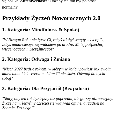
się boi. 📈
Autentyczność:
"Obżeby ten rok był po prostu
normalny".
Przykłady Życzeń Noworocznych 2.0
1. Kategoria: Mindfulness & Spokój
"W Nowym Roku nie życzę Ci, żebyś zdobył szczyty – życzę Ci,
żebyś umiał cieszyć się widokiem po drodze. Mniej pośpiechu,
więcej oddechu. Szczęśliwego!"
2. Kategoria: Odwaga i Zmiana
"Niech 2027 będzie rokiem, w którym w końcu powiesz 'tak' swoim
marzeniom i 'nie' rzeczom, które Ci nie służą. Odwagi do bycia
sobą!"
3. Kategoria: Dla Przyjaciół (Bez patosu)
"Stary, oby ten rok był lepszy niż poprzedni, ale gorszy niż następny.
Życzę nam, żebyśmy częściej się widywali offline, a rzadziej na
Zoomie. Do siego!"