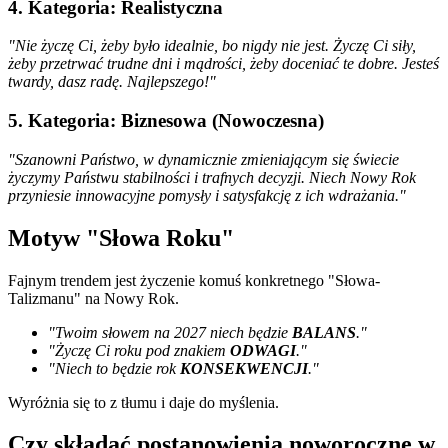
4. Kategoria: Realistyczna
"Nie życzę Ci, żeby było idealnie, bo nigdy nie jest. Życzę Ci siły,
żeby przetrwać trudne dni i mądrości, żeby doceniać te dobre. Jesteś
twardy, dasz radę. Najlepszego!"
5. Kategoria: Biznesowa (Nowoczesna)
"Szanowni Państwo, w dynamicznie zmieniającym się świecie
życzymy Państwu stabilności i trafnych decyzji. Niech Nowy Rok
przyniesie innowacyjne pomysły i satysfakcję z ich wdrażania."
Motyw "Słowa Roku"
Fajnym trendem jest życzenie komuś konkretnego "Słowa-
Talizmanu" na Nowy Rok.
"Twoim słowem na 2027 niech będzie
BALANS
."
"Życzę Ci roku pod znakiem
ODWAGI
."
"Niech to będzie rok
KONSEKWENCJI
."
Wyróżnia się to z tłumu i daje do myślenia.
Czy składać postanowienia noworoczne w