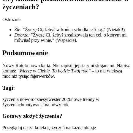
życzeniach?
Ostrożnie.
Źle:
"Życzę Ci, żebyś w końcu schudła te 5 kg." (Nietakt!)
Dobrze:
"Życzę Ci, żebyś zrealizowała ten cel, o którym mi
mówiłaś przy winie." (Wsparcie).
Podsumowanie
Nowy Rok to nowa karta. Nie zapisuj jej starymi sloganami. Napisz
komuś:
"Wierzę w Ciebie. To będzie Twój rok."
– to ma większą
moc niż tysiąc fajerwerków.
Tagi:
życzenia noworoczne
sylwester 2026
nowe trendy w
życzeniach
motywacja na nowy rok
Gotowy złożyć życzenia?
Przeglądaj naszą kolekcję życzeń na każdą okazję