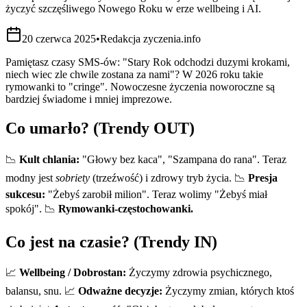
życzyć szczęśliwego Nowego Roku w erze wellbeing i AI.
20 czerwca 2025
•
Redakcja zyczenia.info
Pamiętasz czasy SMS-ów: "Stary Rok odchodzi duzymi krokami,
niech wiec zle chwile zostana za nami"? W 2026 roku takie
rymowanki to "cringe". Nowoczesne życzenia noworoczne są
bardziej świadome i mniej imprezowe.
Co umarło? (Trendy OUT)
📉
Kult chlania:
"Głowy bez kaca", "Szampana do rana". Teraz
modny jest
sobriety
(trzeźwość) i zdrowy tryb życia. 📉
Presja
sukcesu:
"Żebyś zarobił milion". Teraz wolimy "Żebyś miał
spokój". 📉
Rymowanki-częstochowanki.
Co jest na czasie? (Trendy IN)
📈
Wellbeing / Dobrostan:
Życzymy zdrowia psychicznego,
balansu, snu. 📈
Odważne decyzje:
Życzymy zmian, których ktoś