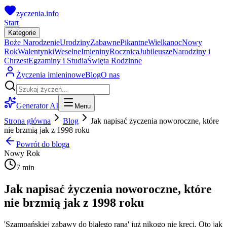
zyczenia.info
Start
Kategorie
Boże Narodzenie
Urodziny
Zabawne
Pikantne
Wielkanoc
Nowy
Rok
Walentynki
Weselne
Imieniny
Rocznica
Jubileusze
Narodziny i
Chrzest
Egzaminy i Studia
Święta Rodzinne
Życzenia imieninowe
Blog
O nas
Generator AI
Menu
Strona główna
Blog
Jak napisać życzenia noworoczne, które
nie brzmią jak z 1998 roku
Powrót do bloga
Nowy Rok
7 min
Jak napisać życzenia noworoczne, które
nie brzmią jak z 1998 roku
'Szampańskiej zabawy do białego rana' już nikogo nie kręci. Oto jak